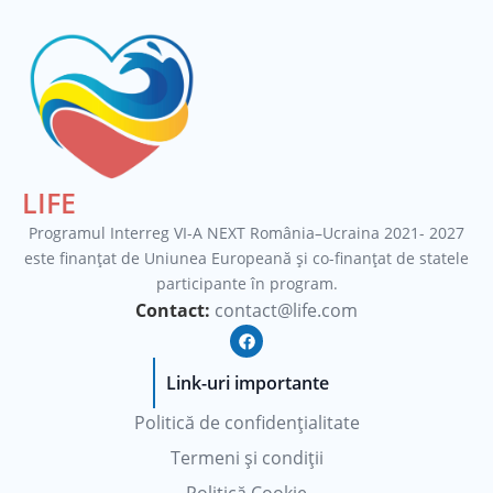
LIFE
Programul Interreg VI-A NEXT România–Ucraina 2021- 2027
este finanțat de Uniunea Europeană şi co-finanţat de statele
participante în program.
Contact:
contact@life.com
F
a
c
e
Link-uri importante
b
o
Politică de confidențialitate
o
k
Termeni și condiții