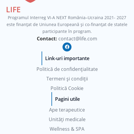
LIFE
Programul Interreg VI-A NEXT România–Ucraina 2021- 2027
este finanțat de Uniunea Europeană şi co-finanţat de statele
participante în program.
Contact:
contact@life.com
F
a
c
e
Link-uri importante
b
o
Politică de confidențialitate
o
k
Termeni și condiții
Politică Cookie
Pagini utile
Ape terapeutice
Unități medicale
Wellness & SPA