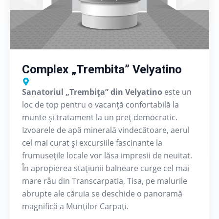
Complex „Trembita” Velyatino
Sanatoriul „Trembița” din Velyatino
este un
loc de top pentru o vacanță confortabilă la
munte și tratament la un preț democratic.
Izvoarele de apă minerală vindecătoare, aerul
cel mai curat și excursiile fascinante la
frumusețile locale vor lăsa impresii de neuitat.
În apropierea stațiunii balneare curge cel mai
mare râu din Transcarpatia, Tisa, pe malurile
abrupte ale căruia se deschide o panoramă
magnifică a Munților Carpați.