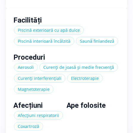
Facilități
Piscină exterioară cu apă dulce
Piscină interioară încălzită
Saună finlandeză
Proceduri
Aerosoli
Curenți de joasă și medie frecvență
Curenți interferențiali
Electroterapie
Magnetoterapie
Afecțiuni
Ape folosite
Afecțiuni respiratorii
Coxartroză