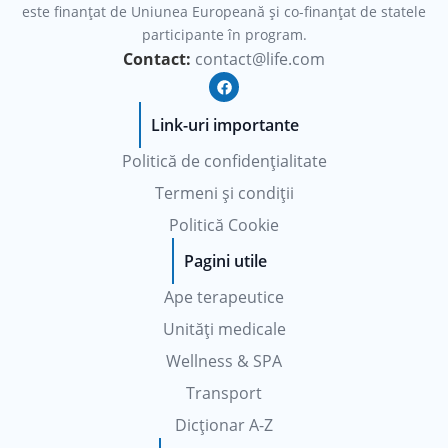
este finanțat de Uniunea Europeană şi co-finanţat de statele
participante în program.
Contact:
contact@life.com
F
a
c
e
Link-uri importante
b
o
Politică de confidențialitate
o
k
Termeni și condiții
Politică Cookie
Pagini utile
Ape terapeutice
Unități medicale
Wellness & SPA
Transport
Dicționar A-Z