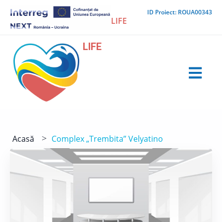
Skip
ID Proiect: ROUA00343
to
LIFE
content
LIFE
>
Acasă
Complex „Trembita” Velyatino