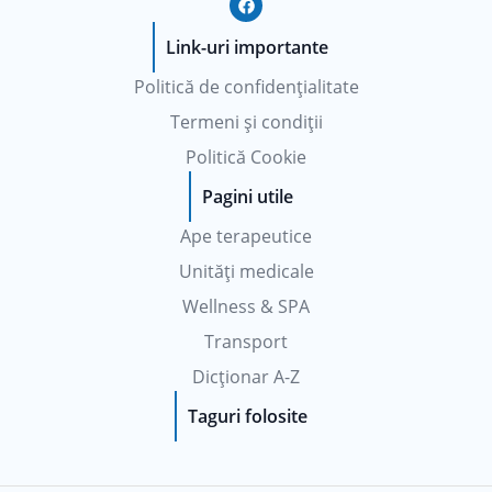
a
c
e
Link-uri importante
b
o
Politică de confidențialitate
o
k
Termeni și condiții
Politică Cookie
Pagini utile
Ape terapeutice
Unități medicale
Wellness & SPA
Transport
Dicționar A-Z
Taguri folosite