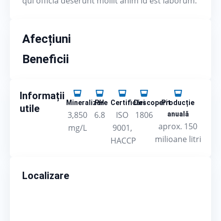
qui officia deserunt mollit anim id est laborum.
Afecțiuni
Beneficii
Informații
Mineralizare
PH
Certificări
Descoperit
Producție
utile
3,850
6.8
ISO
1806
anuală
aprox. 150
mg/L
9001,
milioane litri
HACCP
Localizare