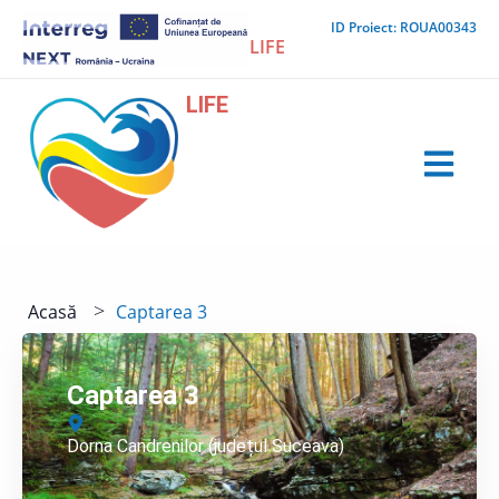
Skip
ID Proiect: ROUA00343
to
LIFE
content
LIFE
>
Acasă
Captarea 3
Captarea 3
Dorna Candrenilor (județul Suceava)