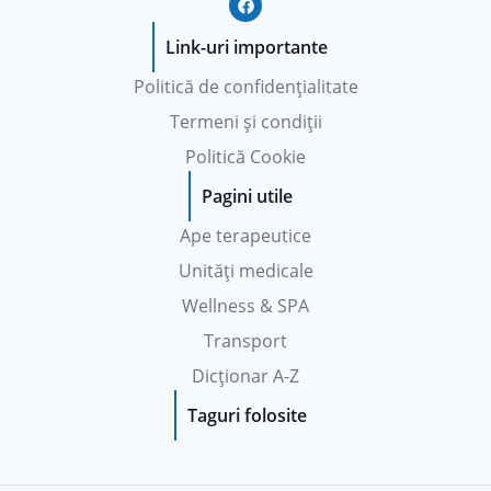
a
c
e
Link-uri importante
b
o
Politică de confidențialitate
o
k
Termeni și condiții
Politică Cookie
Pagini utile
Ape terapeutice
Unități medicale
Wellness & SPA
Transport
Dicționar A-Z
Taguri folosite