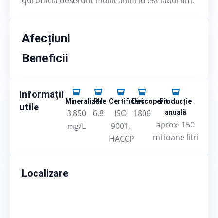
qui officia deserunt mollit anim id est laborum.
Afecțiuni
Beneficii
Informații
Mineralizare
PH
Certificări
Descoperit
Producție
utile
3,850
6.8
ISO
1806
anuală
aprox. 150
mg/L
9001,
milioane litri
HACCP
Localizare